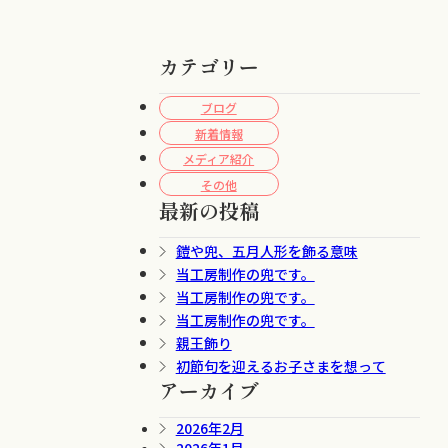
カテゴリー
ブログ
新着情報
メディア紹介
その他
最新の投稿
鎧や兜、五月人形を飾る意味
当工房制作の兜です。
当工房制作の兜です。
当工房制作の兜です。
親王飾り
初節句を迎えるお子さまを想って
アーカイブ
2026年2月