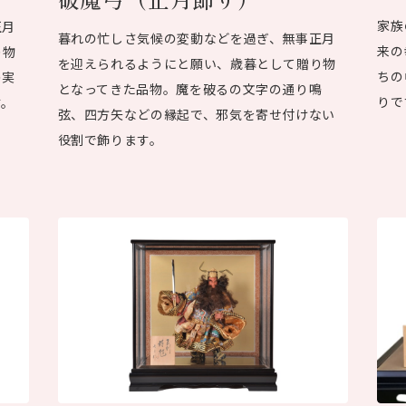
家族
正月
暮れの忙しさ気候の変動などを過ぎ、無事正月
来の
り物
を迎えられるようにと願い、歳暮として贈り物
ちの
の実
となってきた品物。魔を破るの文字の通り鳴
りで
す。
弦、四方矢などの縁起で、邪気を寄せ付けない
役割で飾ります。