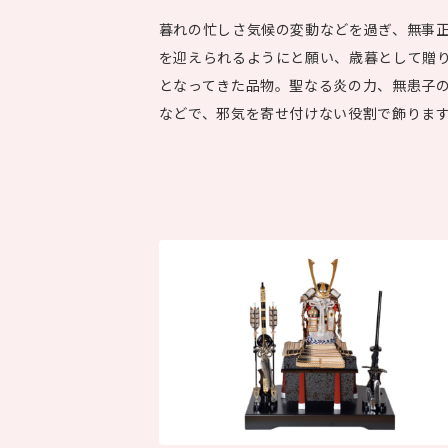
暮れの忙しさ気候の変動などを過ぎ、無事
を迎えられるようにと願い、歳暮として贈
となってきた品物。聖なる炎の力、無患子
などで、邪気を寄せ付けない役割で飾りま