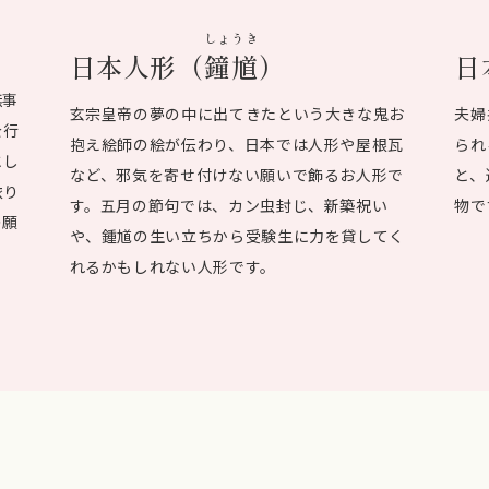
しょうき
日
日本人形（
鐘馗
）
無事
夫婦
玄宗皇帝の夢の中に出てきたという大きな鬼お
を行
られ
抱え絵師の絵が伝わり、日本では人形や屋根瓦
とし
と、
など、邪気を寄せ付けない願いで飾るお人形で
依り
物で
す。五月の節句では、カン虫封じ、新築祝い
の願
や、鍾馗の生い立ちから受験生に力を貸してく
れるかもしれない人形です。