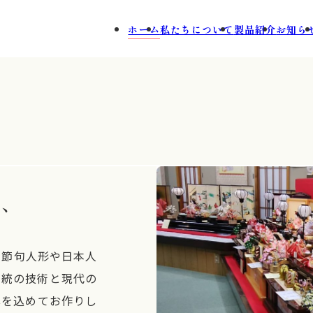
百
ホーム
私たちについて
製品紹介
お知ら
く、
り節句人形や日本人
伝統の技術と現代の
心を込めてお作りし