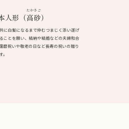
たかさご
本人形（
高砂
）
共に白髪になるまで仲むつまじく添い遂げ
ることを願い、結納や結婚などの夫婦和合
還暦祝いや敬老の日など長寿の祝いの贈り
す。