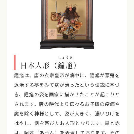
しょうき
日本人形（
鐘馗
）
鍾馗は、唐の玄宗皇帝が病中に、鍾馗が悪鬼を
退治する夢をみて病が治ったという伝説に基づ
き、鍾馗の姿を画家に描かせたことが起こりと
されます。唐の時代より伝わるお子様の疫病や
魔を除く神様として、姿が大きく、濃いひげを
はやし、剣を帯びたお人形となります。黒と赤
は、阿吽（あうん）を表現しております。その