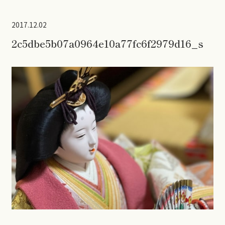
2017.12.02
2c5dbe5b07a0964e10a77fc6f2979d16_s