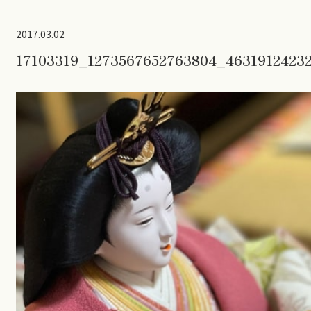
2017.03.02
17103319_1273567652763804_4631912423