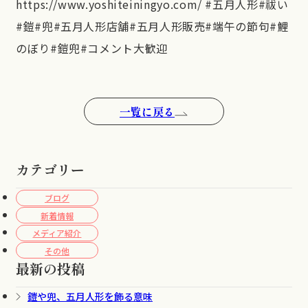
https://www.yoshiteiningyo.com/ #五月人形#祓い
#鎧#兜#五月人形店舗#五月人形販売#端午の節句#鯉
のぼり#鎧兜#コメント大歓迎
一覧に戻る
カテゴリー
ブログ
新着情報
メディア紹介
その他
最新の投稿
鎧や兜、五月人形を飾る意味