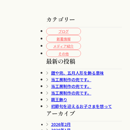
カテゴリー
ブログ
新着情報
メディア紹介
その他
最新の投稿
鎧や兜、五月人形を飾る意味
当工房制作の兜です。
当工房制作の兜です。
当工房制作の兜です。
親王飾り
初節句を迎えるお子さまを想って
アーカイブ
2026年2月