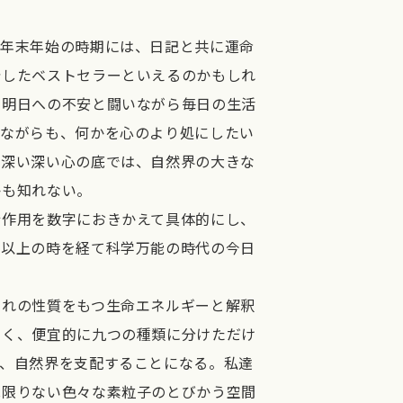
年末年始の時期には、日記と共に運命
着したベストセラーといえるのかもしれ
で明日への不安と闘いながら毎日の生活
いながらも、何かを心のより処にしたい
。深い深い心の底では、自然界の大きな
かも知れない。
作用を数字におきかえて具体的にし、
年以上の時を経て科学万能の時代の今日
。
れの性質をもつ生命エネルギーと解釈
なく、便宜的に九つの種類に分けただけ
し、自然界を支配することになる。私達
ぬ限りない色々な素粒子のとびかう空間