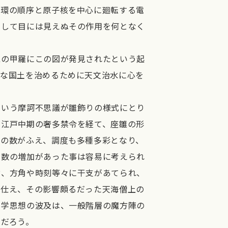
循環の順序と原子核を中心に廻転する電
そして目には見えぬその作用を何となく
の甲羅にこの図が発見されたという起
大な国土を治めるために天文治水に心を
いう摩訶不思議が雛飾りの様式にとり
。江戸中期の奢多禁令を経て、座雛の形
雛の数がふえ、調度も多種多彩となり、
段数の増加があった事は容易に考えられ
論、方角や時刻等々に干支があてられ、
に仕え、その影響頗るだった天海僧上の
哲学思想の波及は、一般階層の魔方陣の
るだろう。