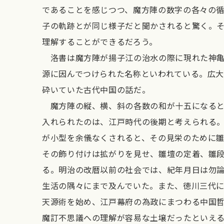
であることを感じつつ、魔方陣の数字の各々の
子の軌跡とが同じ様子だと聞かされると驚く。
理解することができるだろう。
洛書は魔方陣が揚子江の治水の際に現れた神亀
源に因んでつけられた名称といわれている。広
砕いていた古代中国の話だ。
魔方陣の縦、横、斜の各数の和が十五になると
入れられたのは、江戸時代の後期と考えられる
が小型を余儀なくされると、その見栄のために
その飾り付けは拡がりを見せ、雛壇の定着、雛
る。明治の改暦以前の社会では、紀年月日は勿
生活の隅々にまで及んでいた。また、徳川三代
天源術を始め、江戸幕府の為政にまつわる中国
魔訂不思議への理解が容易な土壌だったといえ