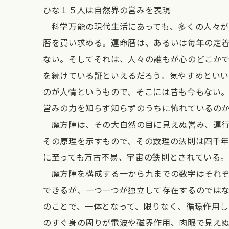
ひな１５人は自然界の営みを表現
科学万能の現代生活にあっても、多くの人々が
暦を買い求める。運命暦は、あるいは毎年の定
ない。そしてそれは、人々の誰もが心のどこか
を続けている証といえるだろう。気やすめとい
のが人情というもので、そこには昔も今もない
営みの力を知らず知らずのうちに怖れているの
魔方陣は、その大自然の目に見えぬ営み、運行
その原理を示すもので、その数理の法則は四千
に至っても万古不易、宇宙の鉄則とされている
魔方陣を構成する一から九までの数字はそれぞ
できるが、一つ一つが独立して存在するのでは
のことで、一体となって、限りなく、循環作用
のすぐ身の周りが電波や磁界作用、肉眼で見え