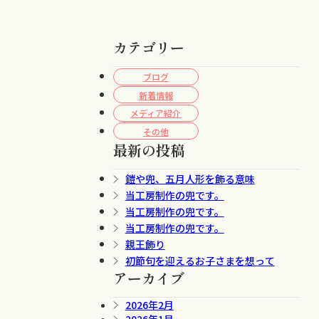
カテゴリー
ブログ
新着情報
メディア紹介
その他
最新の投稿
鎧や兜、五月人形を飾る意味
当工房制作の兜です。
当工房制作の兜です。
当工房制作の兜です。
親王飾り
初節句を迎えるお子さまを想って
アーカイブ
2026年2月