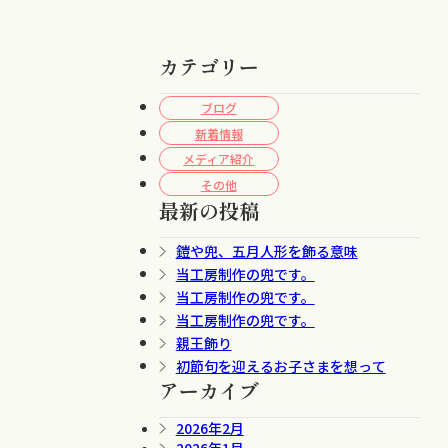
カテゴリー
ブログ
新着情報
メディア紹介
その他
最新の投稿
鎧や兜、五月人形を飾る意味
当工房制作の兜です。
当工房制作の兜です。
当工房制作の兜です。
親王飾り
初節句を迎えるお子さまを想って
アーカイブ
2026年2月