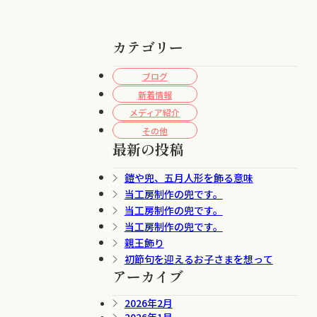
カテゴリー
ブログ
新着情報
メディア紹介
その他
最新の投稿
鎧や兜、五月人形を飾る意味
当工房制作の兜です。
当工房制作の兜です。
当工房制作の兜です。
親王飾り
初節句を迎えるお子さまを想って
アーカイブ
2026年2月