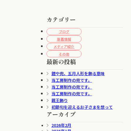
カテゴリー
ブログ
新着情報
メディア紹介
その他
最新の投稿
鎧や兜、五月人形を飾る意味
当工房制作の兜です。
当工房制作の兜です。
当工房制作の兜です。
親王飾り
初節句を迎えるお子さまを想って
アーカイブ
2026年2月