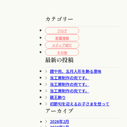
カテゴリー
ブログ
新着情報
メディア紹介
その他
最新の投稿
鎧や兜、五月人形を飾る意味
当工房制作の兜です。
当工房制作の兜です。
当工房制作の兜です。
親王飾り
初節句を迎えるお子さまを想って
アーカイブ
2026年2月