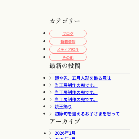
カテゴリー
ブログ
新着情報
メディア紹介
その他
最新の投稿
鎧や兜、五月人形を飾る意味
当工房制作の兜です。
当工房制作の兜です。
当工房制作の兜です。
親王飾り
初節句を迎えるお子さまを想って
アーカイブ
2026年2月