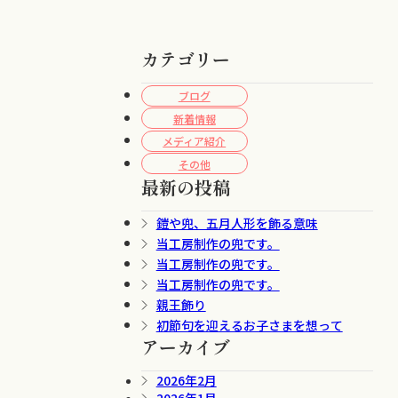
カテゴリー
ブログ
新着情報
メディア紹介
その他
最新の投稿
鎧や兜、五月人形を飾る意味
当工房制作の兜です。
当工房制作の兜です。
当工房制作の兜です。
親王飾り
初節句を迎えるお子さまを想って
アーカイブ
2026年2月