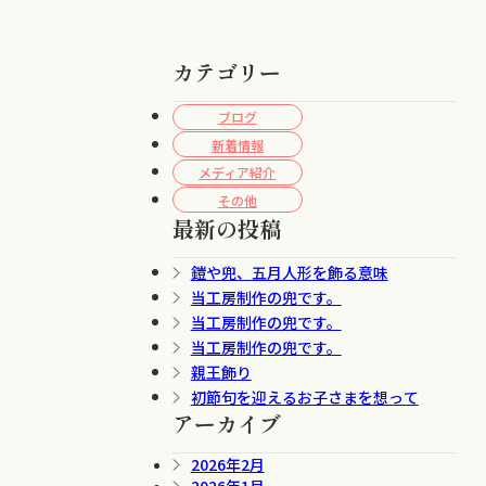
カテゴリー
ブログ
新着情報
メディア紹介
その他
最新の投稿
鎧や兜、五月人形を飾る意味
当工房制作の兜です。
当工房制作の兜です。
当工房制作の兜です。
親王飾り
初節句を迎えるお子さまを想って
アーカイブ
2026年2月