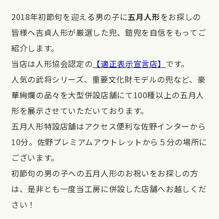
2018年初節句を迎える男の子に
五月人形
をお探しの
皆様へ吉貞人形が厳選した兜、鎧兜を自信をもってご
紹介します。
当店は人形協会認定の
【適正表示宣言店】
です。
人気の武将シリーズ、重要文化財モデルの兜など、豪
華絢爛の品々を大型併設店舗にて100種以上の五月人
形を展示させていただいております。
五月人形特設店舗はアクセス便利な佐野インターから
10分。佐野プレミアムアウトレットから５分の場所に
ございます。
初節句の男の子への五月人形のお祝いをお探しの方
は、是非とも一度当工房に併設した店舗へお越しくだ
さい！