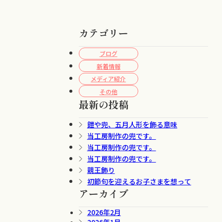
カテゴリー
ブログ
新着情報
メディア紹介
その他
最新の投稿
鎧や兜、五月人形を飾る意味
当工房制作の兜です。
当工房制作の兜です。
当工房制作の兜です。
親王飾り
初節句を迎えるお子さまを想って
アーカイブ
2026年2月