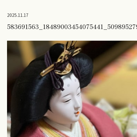
2025.11.17
583691563_18489003454075441_50989527