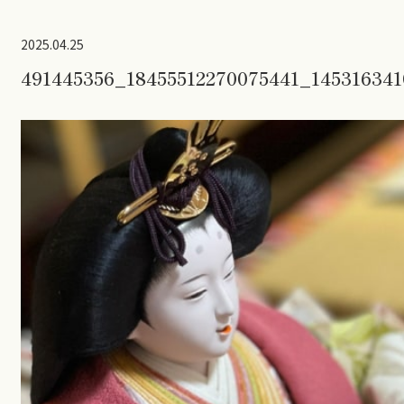
2025.04.25
491445356_18455512270075441_14531634