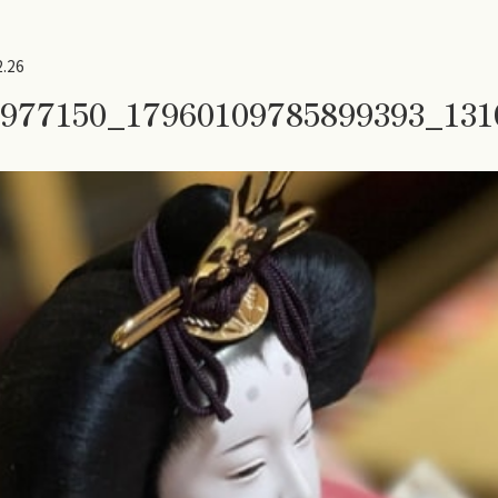
2.26
1977150_17960109785899393_13