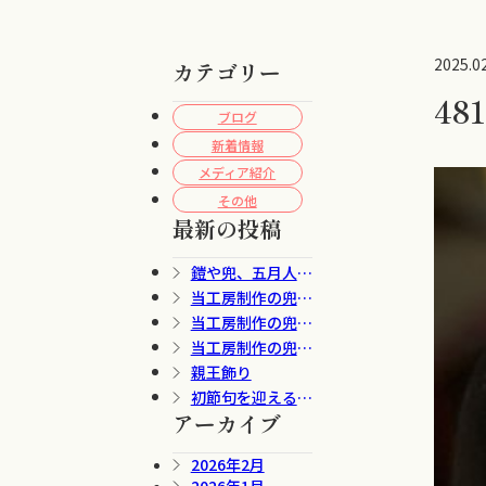
2025.0
カテゴリー
48
ブログ
新着情報
メディア紹介
その他
最新の投稿
鎧や兜、五月人形
を飾る意味
当工房制作の兜で
す。
当工房制作の兜で
す。
当工房制作の兜で
す。
親王飾り
初節句を迎えるお
子さまを想って
アーカイブ
2026年2月