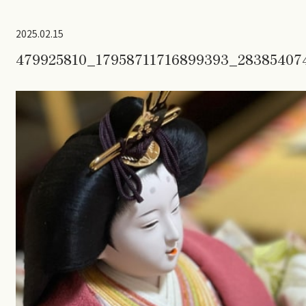
2025.02.15
479925810_17958711716899393_28385407