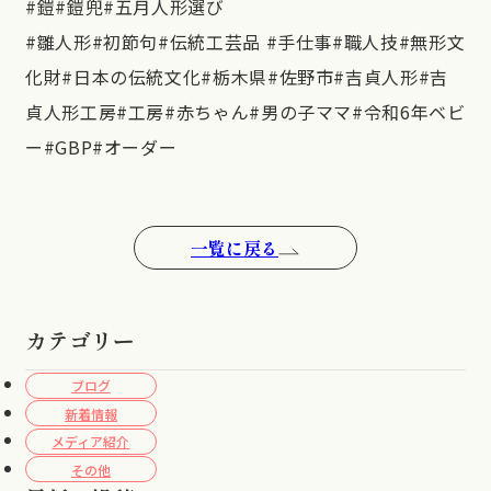
#鎧#鎧兜#五月人形選び
#雛人形#初節句#伝統工芸品 #手仕事#職人技#無形文
化財#日本の伝統文化#栃木県#佐野市#吉貞人形#吉
貞人形工房#工房#赤ちゃん#男の子ママ#令和6年ベビ
ー#GBP#オーダー
一覧に戻る
カテゴリー
ブログ
新着情報
メディア紹介
その他