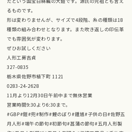
たという国宝白絲縅の大鎧です。源氏の元祖とも言え
るものです。
形は変わりませんが、サイズで4段階、糸の種類は18
種類の組み合わせとなります。また吹き返しの印伝革
でも雰囲気が変わります。
ぜひお試しください
人形工房吉貞
327-0835
栃木県佐野市植下町 1121
0283-24-2628
11月より12月30日午前中まで無休営業
営業時間9:30より6:30まで。
#GBP#鎧#兜#制作#鯉のぼり#鍾馗#子供の日#佐野五
月人形#端午の節句#初節句#菖蒲の節句#五月人形製