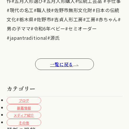
作#五月人形選び#五月人形購入#伝統工芸品 #手仕事
#現代の名工#職人技#佐野市無形文化財#日本の伝統
文化#栃木県#佐野市#吉貞人形工房#工房#赤ちゃん#
男の子ママ#令和6年ベビー#セミオーダー
#japantraditional#源氏
一覧に戻る
カテゴリー
ブログ
新着情報
メディア紹介
その他