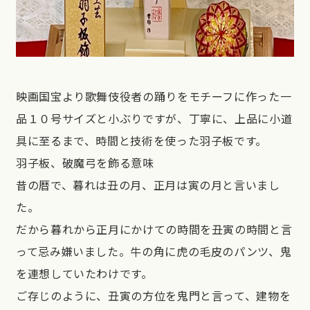
映画国宝より歌舞伎役者の踊りをモチーフに作った一
品１０号サイズと小ぶりですが、丁寧に、上品に小道
具に至るまで、時間と技術を使った羽子板です。
羽子板、破魔弓を飾る意味
昔の暦で、暮れは丑の月、正月は寅の月と言いまし
た。
だから暮れから正月にかけての時間を丑寅の時間と言
って忌み嫌いました。牛の角に虎の毛皮のパンツ、鬼
を連想していたわけです。
ご存じのように、丑寅の方位を鬼門と言って、建物を