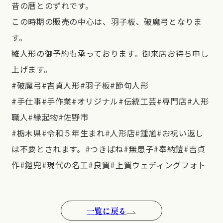
昔の暦とのずれです。
この時期の販売の中心は、羽子板、破魔弓となりま
す。
雛人形の御予約も承っております。御来店お待ち申し
上げます。
#破魔弓#吉貞人形#羽子板#節句人形
#手仕事#手作業#オリジナル#伝統工芸#専門店#人形
職人#縁起物#佐野市
#栃木県#令和５年生まれ#人形店#鍾馗#お祝い返し
は不要とされます。#つきばね#無患子#奉納鎧#吉貞
作#鎧兜#現代の名工#良質#上質ウェディングフォト
一覧に戻る