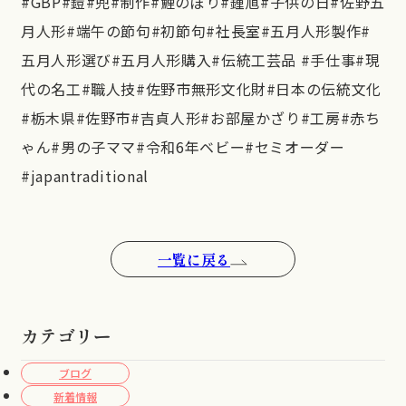
#GBP#鎧#兜#制作#鯉のぼり#鍾馗#子供の日#佐野五
月人形#端午の節句#初節句#社長室#五月人形製作#
五月人形選び#五月人形購入#伝統工芸品 #手仕事#現
代の名工#職人技#佐野市無形文化財#日本の伝統文化
#栃木県#佐野市#吉貞人形#お部屋かざり#工房#赤ち
ゃん#男の子ママ#令和6年ベビー#セミオーダー
#japantraditional
一覧に戻る
カテゴリー
ブログ
新着情報