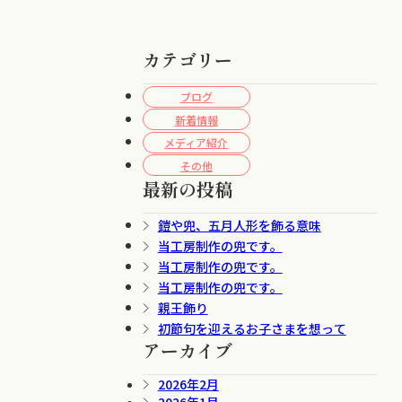
カテゴリー
ブログ
新着情報
メディア紹介
その他
最新の投稿
鎧や兜、五月人形を飾る意味
当工房制作の兜です。
当工房制作の兜です。
当工房制作の兜です。
親王飾り
初節句を迎えるお子さまを想って
アーカイブ
2026年2月