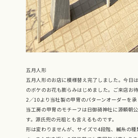
五月人形
五月人形のお店に模様替え完了しました。今日
のボケのお花も膨らみはじめました。ご来店お
2／10より当社製の甲冑のパターンオーダーを承
当工房の甲冑のモチーフは日御碕神社に源頼朝
す。源氏兜の元祖とも言えるものです。
形は変わりませんが、サイズで4段階、縅糸の種