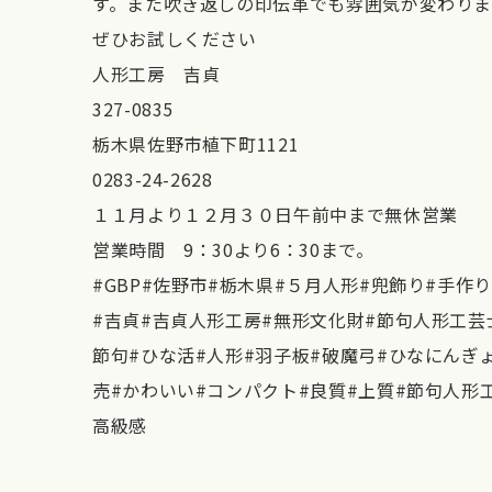
す。また吹き返しの印伝革でも雰囲気が変わりま
ぜひお試しください
人形工房 吉貞
327-0835
栃木県佐野市植下町1121
0283-24-2628
１１月より１２月３０日午前中まで無休営業
営業時間 9：30より6：30まで。
#GBP#佐野市#栃木県#５月人形#兜飾り#手作
#吉貞#吉貞人形工房#無形文化財#節句人形工芸
節句#ひな活#人形#羽子板#破魔弓#ひなにんぎ
売#かわいい#コンパクト#良質#上質#節句人形
高級感